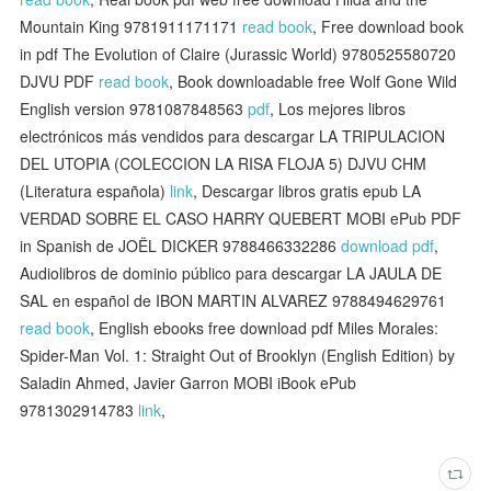
Mountain King 9781911171171
read book
, Free download book
in pdf The Evolution of Claire (Jurassic World) 9780525580720
DJVU PDF
read book
, Book downloadable free Wolf Gone Wild
English version 9781087848563
pdf
, Los mejores libros
electrónicos más vendidos para descargar LA TRIPULACION
DEL UTOPIA (COLECCION LA RISA FLOJA 5) DJVU CHM
(Literatura española)
link
, Descargar libros gratis epub LA
VERDAD SOBRE EL CASO HARRY QUEBERT MOBI ePub PDF
in Spanish de JOËL DICKER 9788466332286
download pdf
,
Audiolibros de dominio público para descargar LA JAULA DE
SAL en español de IBON MARTIN ALVAREZ 9788494629761
read book
, English ebooks free download pdf Miles Morales:
Spider-Man Vol. 1: Straight Out of Brooklyn (English Edition) by
Saladin Ahmed, Javier Garron MOBI iBook ePub
9781302914783
link
,