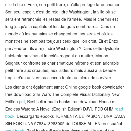
elle la tire d'Enzo, son petit frère, qu'elle protège farouchement.
Son seul espoir, c'est de rejoindre Washington, la ville où se
seraient retranchés les restes de l'armée. Mais le chemin est
long jusqu'à la capitale et les dangers nombreux... Dans un
monde où les humains se changent en monstres et où les
monstres ne sont pas toujours ceux que l'on croit, Eli et Enzo
parviendront-ils à rejoindre Washington ? Dans cette dystopie
haletante où virus et infectés règnent en maître, Manon
Seigneur confronte sa charismatique héroïne et son adorable
petit frère aux cruautés, aux laideurs mais aussi à la beauté
fragile d'un univers où chacun tente au mieux de survivre.
Les clients ont également aimé: Online google book downloader
free download Star Wars The Complete Visual Dictionary New
Edition
pdf
, Best seller audio books free download House on
Endless Waters: A Novel (English Edition) DJVU PDB CHM
read
book
, Descargarlo ebooks TORMENTA DE PASION / UNA DAMA
SIN FORTUNA 9788413283005 de LOUISE ALLEN en español
read book
, Real book pdf web free download Hilda and the