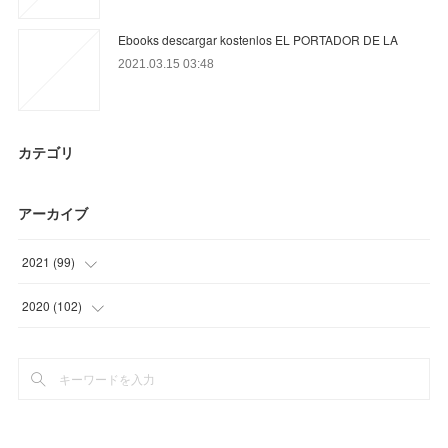
Ebooks descargar kostenlos EL PORTADOR DE LA
2021.03.15 03:48
カテゴリ
アーカイブ
2021
(
99
)
(
36
)
2020
(
102
)
(
28
)
(
21
)
(
35
)
(
30
)
(
51
)